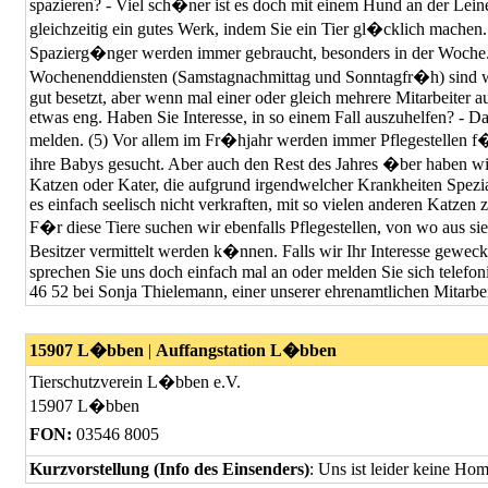
spazieren? - Viel sch�ner ist es doch mit einem Hund an der Lein
gleichzeitig ein gutes Werk, indem Sie ein Tier gl�cklich machen. 
Spazierg�nger werden immer gebraucht, besonders in der Woche. 
Wochenenddiensten (Samstagnachmittag und Sonntagfr�h) sind wi
gut besetzt, aber wenn mal einer oder gleich mehrere Mitarbeiter a
etwas eng. Haben Sie Interesse, in so einem Fall auszuhelfen? - D
melden. (5) Vor allem im Fr�hjahr werden immer Pflegestellen f
ihre Babys gesucht. Aber auch den Rest des Jahres �ber haben w
Katzen oder Kater, die aufgrund irgendwelcher Krankheiten Spezia
es einfach seelisch nicht verkraften, mit so vielen anderen Katzen
F�r diese Tiere suchen wir ebenfalls Pflegestellen, von wo aus sie
Besitzer vermittelt werden k�nnen. Falls wir Ihr Interesse geweckt
sprechen Sie uns doch einfach mal an oder melden Sie sich telefon
46 52 bei Sonja Thielemann, einer unserer ehrenamtlichen Mitarbe
15907 L�bben
|
Auffangstation L�bben
Tierschutzverein L�bben e.V.
15907 L�bben
FON:
03546 8005
Kurzvorstellung (Info des Einsenders)
: Uns ist leider keine Ho