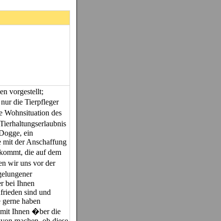
n vorgestellt;
ur die Tierpfleger
e Wohnsituation des
Tierhaltungserlaubnis
 Dogge, ein
ie mit der Anschaffung
 kommt, die auf dem
 wir uns vor der
gelungener
r bei Ihnen
frieden sind und
e gerne haben
 mit Ihnen �ber die
avon machen, ob diese