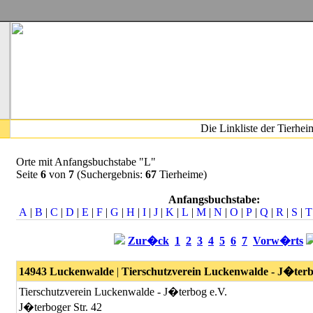
Die Linkliste der Tierhe
Orte mit Anfangsbuchstabe "L"
Seite
6
von
7
(Suchergebnis:
67
Tierheime)
Anfangsbuchstabe:
A
|
B
|
C
|
D
|
E
|
F
|
G
|
H
|
I
|
J
|
K
|
L
|
M
|
N
|
O
|
P
|
Q
|
R
|
S
|
T
Zur�ck
1
2
3
4
5
6
7
Vorw�rts
14943 Luckenwalde
|
Tierschutzverein Luckenwalde - J�ter
Tierschutzverein Luckenwalde - J�terbog e.V.
J�terboger Str. 42