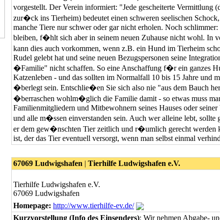
vorgestellt. Der Verein informiert: "Jede gescheiterte Vermittlung
zur�ck ins Tierheim) bedeutet einen schweren seelischen Schock
manche Tiere nur schwer oder gar nicht erholen. Noch schlimmer:
bleiben, f�hlt sich aber in seinem neuen Zuhause nicht wohl. In 
kann dies auch vorkommen, wenn z.B. ein Hund im Tierheim sch
Rudel gelebt hat und seine neuen Bezugspersonen seine Integratio
�Familie" nicht schaffen. So eine Anschaffung f�r ein ganzes H
Katzenleben - und das sollten im Normalfall 10 bis 15 Jahre und m
�berlegt sein. Entschlie�en Sie sich also nie "aus dem Bauch he
�berraschen wohlm�glich die Familie damit - so etwas muss man
Familienmitgliedern und Mitbewohnern seines Hauses oder seine
und alle m�ssen einverstanden sein. Auch wer alleine lebt, sollt
er dem gew�nschten Tier zeitlich und r�umlich gerecht werden 
ist, der das Tier eventuell versorgt, wenn man selbst einmal verhind
67069 Ludwigshafen
|
Tierhilfe Ludwigshafen e.V.
Tierhilfe Ludwigshafen e.V.
67069 Ludwigshafen
Homepage:
http://www.tierhilfe-ev.de/
Kurzvorstellung (Info des Einsenders)
: Wir nehmen Abgabe- und