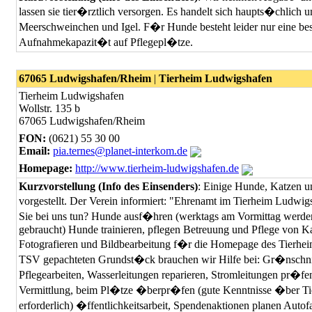
lassen sie tier�rztlich versorgen. Es handelt sich haupts�chlich 
Meerschweinchen und Igel. F�r Hunde besteht leider nur eine b
Aufnahmekapazit�t auf Pflegepl�tze.
67065 Ludwigshafen/Rheim
|
Tierheim Ludwigshafen
Tierheim Ludwigshafen
Wollstr. 135 b
67065 Ludwigshafen/Rheim
FON:
(0621) 55 30 00
Email:
pia.ternes@planet-interkom.de
Homepage:
http://www.tierheim-ludwigshafen.de
Kurzvorstellung (Info des Einsenders)
: Einige Hunde, Katzen u
vorgestellt. Der Verein informiert: "Ehrenamt im Tierheim Ludw
Sie bei uns tun? Hunde ausf�hren (werktags am Vormittag werde
gebraucht) Hunde trainieren, pflegen Betreuung und Pflege von Ka
Fotografieren und Bildbearbeitung f�r die Homepage des Tierhe
TSV gepachteten Grundst�ck brauchen wir Hilfe bei: Gr�nschni
Pflegearbeiten, Wasserleitungen reparieren, Stromleitungen pr�fen
Vermittlung, beim Pl�tze �berpr�fen (gute Kenntnisse �ber Ti
erforderlich) �ffentlichkeitsarbeit, Spendenaktionen planen Aut