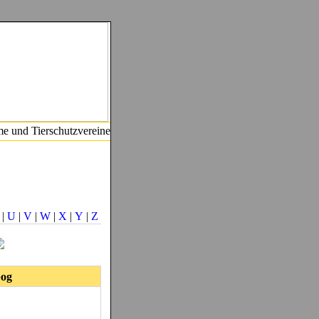
ime und Tierschutzvereine
|
U
|
V
|
W
|
X
|
Y
|
Z
bog