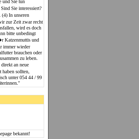
e und Sie tun
Sind Sie interessiert?
(4) In unseren
r zur Zeit zwar recht
usfallen, wird es doch
ann bitte unbedingt
�r Katzenmuttis und
ir immer wieder
lfutter brauchen oder
 zusammen zu leben.
 direkt an neue
 haben sollten,
isch unter 054 44 / 99
iterinnen."
mepage bekannt!