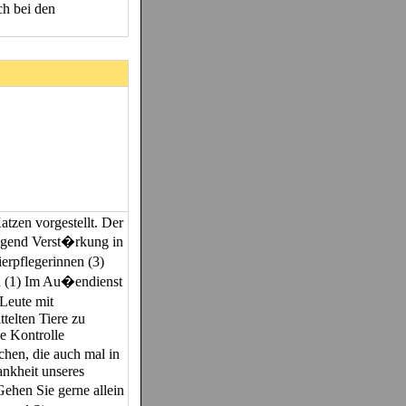
ch bei den
tzen vorgestellt. Der
ingend Verst�rkung in
erpflegerinnen (3)
n (1) Im Au�endienst
Leute mit
ttelten Tiere zu
e Kontrolle
hen, die auch mal in
ankheit unseres
ehen Sie gerne allein