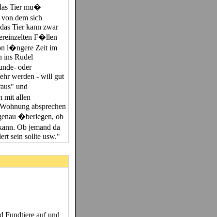
 (das Tier mu�
, von dem sich
 das Tier kann zwar
vereinzelten F�llen
on l�ngere Zeit im
n ins Rudel
unde- oder
ehr werden - will gut
raus" und
 mit allen
r Wohnung absprechen
e genau �berlegen, ob
kann. Ob jemand da
ert sein sollte usw."
 Fundtiere auf und