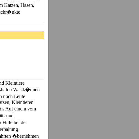
um Katzen, Hasen,
eschr�nkte
nd Kleintiere
igshafen Was k�nnen
n noch Leute
tzen, Kleintieren
ims Auf einem vom
tt- und
 Hilfe bei der
erhaltung
ofahrten �bernehmen