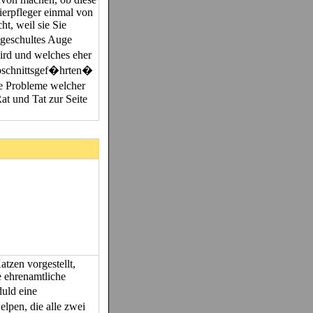
Tierpfleger einmal von
ht, weil sie Sie
 geschultes Auge
rd und welches eher
abschnittsgef�hrten�
e Probleme welcher
at und Tat zur Seite
tzen vorgestellt,
e ehrenamtliche
uld eine
pen, die alle zwei