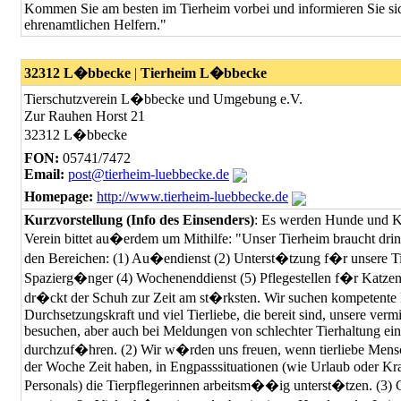
Kommen Sie am besten im Tierheim vorbei und informieren Sie si
ehrenamtlichen Helfern."
32312 L�bbecke
|
Tierheim L�bbecke
Tierschutzverein L�bbecke und Umgebung e.V.
Zur Rauhen Horst 21
32312 L�bbecke
FON:
05741/7472
Email:
post@tierheim-luebbecke.de
Homepage:
http://www.tierheim-luebbecke.de
Kurzvorstellung (Info des Einsenders)
: Es werden Hunde und Ka
Verein bittet au�erdem um Mithilfe: "Unser Tierheim braucht dr
den Bereichen: (1) Au�endienst (2) Unterst�tzung f�r unsere Ti
Spazierg�nger (4) Wochenenddienst (5) Pflegestellen f�r Katze
dr�ckt der Schuh zur Zeit am st�rksten. Wir suchen kompetente 
Durchsetzungskraft und viel Tierliebe, die bereit sind, unsere vermi
besuchen, aber auch bei Meldungen von schlechter Tierhaltung ein
durchzuf�hren. (2) Wir w�rden uns freuen, wenn tierliebe Mensc
der Woche Zeit haben, in Engpasssituationen (wie Urlaub oder Kr
Personals) die Tierpflegerinnen arbeitsm��ig unterst�tzen. (3) G