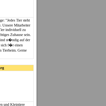
e: "Jedes Tier steht
. Unsere Mitarbeiter
ier individuell zu
chtiges Zuhause sein.
sind st�ndig auf der
 sich f�r einen
em Tierheim. Gerne
urg
n und Kleintiere