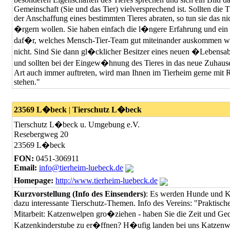
Gemeinschaft (Sie und das Tier) vielversprechend ist. Sollten die 
der Anschaffung eines bestimmten Tieres abraten, so tun sie das nic
�rgern wollen. Sie haben einfach die l�ngere Erfahrung und ein
daf�r, welches Mensch-Tier-Team gut miteinander auskommen wi
nicht. Sind Sie dann gl�cklicher Besitzer eines neuen �Lebens
und sollten bei der Eingew�hnung des Tieres in das neue Zuhaus
Art auch immer auftreten, wird man Ihnen im Tierheim gerne mit R
stehen."
23569 L�beck
|
Tierschutz L�beck
Tierschutz L�beck u. Umgebung e.V.
Resebergweg 20
23569 L�beck
FON:
0451-306911
Email:
info@tierheim-luebeck.de
Homepage:
http://www.tierheim-luebeck.de
Kurzvorstellung (Info des Einsenders)
: Es werden Hunde und Ka
dazu interessante Tierschutz-Themen. Info des Vereins: "Praktisch
Mitarbeit: Katzenwelpen gro�ziehen - haben Sie die Zeit und Ged
Katzenkinderstube zu er�ffnen? H�ufig landen bei uns Katzenwel