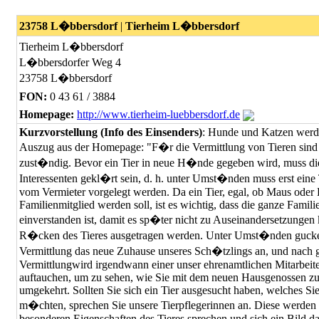
23758 L�bbersdorf
|
Tierheim L�bbersdorf
Tierheim L�bbersdorf
L�bbersdorfer Weg 4
23758 L�bbersdorf
FON:
0 43 61 / 3884
Homepage:
http://www.tierheim-luebbersdorf.de
Kurzvorstellung (Info des Einsenders)
: Hunde und Katzen werde
Auszug aus der Homepage: "F�r die Vermittlung von Tieren sind n
zust�ndig. Bevor ein Tier in neue H�nde gegeben wird, muss di
Interessenten gekl�rt sein, d. h. unter Umst�nden muss erst eine 
vom Vermieter vorgelegt werden. Da ein Tier, egal, ob Maus oder
Familienmitglied werden soll, ist es wichtig, dass die ganze Famil
einverstanden ist, damit es sp�ter nicht zu Auseinandersetzungen
R�cken des Tieres ausgetragen werden. Unter Umst�nden gucken
Vermittlung das neue Zuhause unseres Sch�tzlings an, und nach 
Vermittlungwird irgendwann einer unser ehrenamtlichen Mitarbeite
auftauchen, um zu sehen, wie Sie mit dem neuen Hausgenossen zu
umgekehrt. Sollten Sie sich ein Tier ausgesucht haben, welches Si
m�chten, sprechen Sie unsere Tierpflegerinnen an. Diese werden
besonderen Eigenschaften des Tieres sprechen und sich ein Bild d