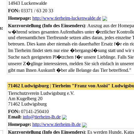
14943 Luckenwalde
FON:
03371 / 63 20 33
Homepage:
http://www.tierheim-luckenwalde.de
Kurzvorstellung (Info des Einsenders)
: Auszug aus der Homepag
n:
w�hrend seines gesamten Aufenthaltes unter �rztlicher Kontrolle
und ehrenamtlichen Tierfreunde setzen alles daran, jedes einzelne T
betreuen. Dies kann aber niemals ein dauerhafter Ersatz f�r ein ri
Im Tierheim findet stets nur eine �bergangsl�sung statt und wir 
Suche nach geeigneten Pl�tzchen f�r unsere Lieblinge. Falls Sie
unserer Z�glinge interessieren, melden Sie sich einfach in unser
gibt man Ihnen Auskunft �ber alle Belange das Tier betreffend."
71462 Ludwigsburg
|
Tierheim "Franz von Assisi" Ludwigsb
Tierschutzverein Ludwigsburg e.V.
Am Kugelberg 20
71462 Ludwigsburg
FON:
07141-250410
Email:
info@tierheim-lb.de
Homepage:
http://www.tierheim-lb.de
Kurzvorstellung (Info des Einsenders)
: Es werden Hunde, Katze